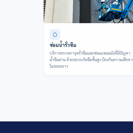
ซ่อมน้ำรั่วซึม
บริการตรวจหาจุดรั่วซึมและซ่อมแซมผนังที่มีปัญหา
น้ำซึมผ่าน ด้วยระบบกันซึมชั้นสูง ป้องกันความเสียห
ในระยะยาว