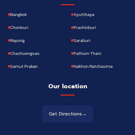
Bangkok
Ayutthaya
Chonburi
Prachinburi
Rayong
Saraburi
Chachoengsao
Pathum Thani
Samut Prakan
Nakhon Ratchasima
Our location
Get Directions
→