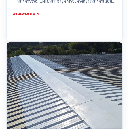
หลังคารั่วซึม แผ่นเหล็กชำรุด หรือโครงสร้างหลังคาเสื่อม
สภาพ ปัญหาเหล่านี้ไม่ควรถูกมองข้าม เพราะอาจนำมาซึ่ง
อ่านเพิ่มเติม »
ความเสียหายต่อทรัพย์สิน สินค้า เครื่องจักร และที่สำคัญที่สุด
คือความปลอดภัยของพนักงานภายในอาคาร...