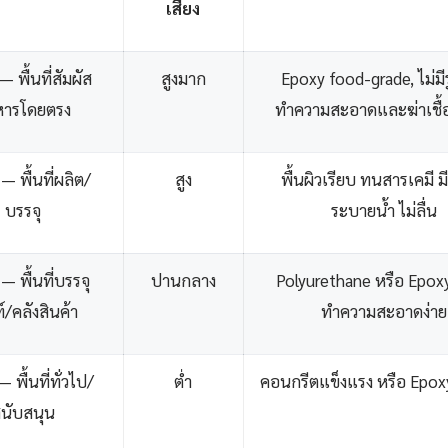
เสี่ยง
 พื้นที่สัมผัส
สูงมาก
Epoxy food-grade, ไม่มีร
หารโดยตรง
ทำความสะอาดและฆ่าเชื้อไ
— พื้นที่ผลิต/
สูง
พื้นผิวเรียบ ทนสารเคมี 
บรรจุ
ระบายน้ำ ไม่ลื่น
— พื้นที่บรรจุ
ปานกลาง
Polyurethane หรือ Epoxy
์/คลังสินค้า
ทำความสะอาดง่าย
 พื้นที่ทั่วไป/
ต่ำ
คอนกรีตแข็งแรง หรือ Epoxy
นับสนุน