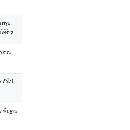
ูพรุน,
ด้ง่าย
มีระบบ
 ทั่วไป
 พื้นฐาน