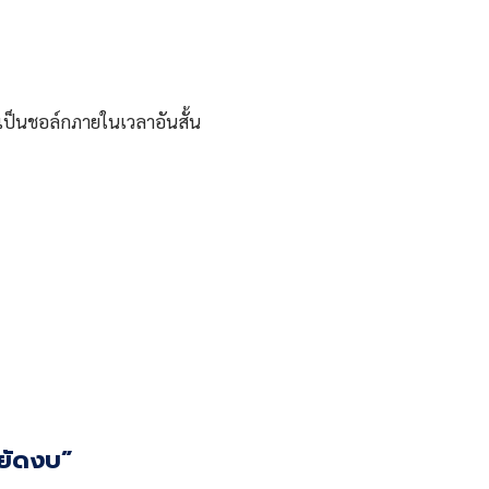
ละเป็นชอล์กภายในเวลาอันสั้น
หยัดงบ”