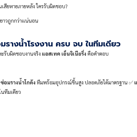
งานเสียหายภายหลัง ใครรับผิดชอบ?
ยะยาวถูกกว่าแน่นอน
่อมรางน้ำโรงงาน ครบ จบ ในทีมเดียว
งและรับผิดชอบงานจริง
แอสเทค เอ็นจิเนียริ่ง
คือคำตอบ
✅
ซ่อมรางน้ำโกดัง
ทีมพร้อมอุปกรณ์ขึ้นสูง ปลอดภัยได้มาตรฐาน ✅
แ
ในทีมเดียว